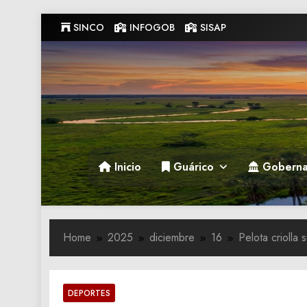
Skip
SINCO
INFOGOB
SISAP
to
content
Gobernacion de Guarico
Gobernacion de Guarico
Inicio
Guárico
Goberna
Home
2025
diciembre
16
Pelota criolla
DEPORTES