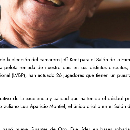
 de la elección del camarero Jeff Kent para el Salón de la F
a pelota rentada de nuestro país en sus distintos circuitos,
ional (LVBP), han actuado 26 jugadores que tienen un puest
ativo de la excelencia y calidad que ha tenido el béisbol p
o zuliano Luis Aparicio Montiel, el único criollo en el Salón
es, ganó nueve Guantes de Oro. Fue líder en bases robada