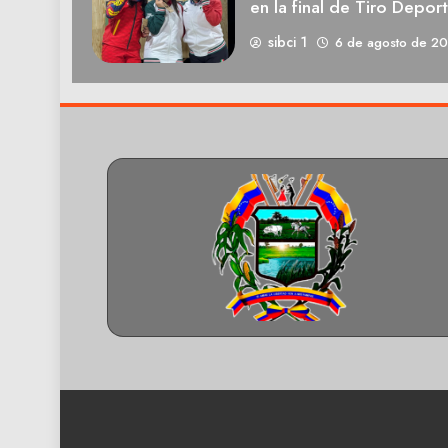
en la final de Tiro Deport
sibci 1
6 de agosto de 2