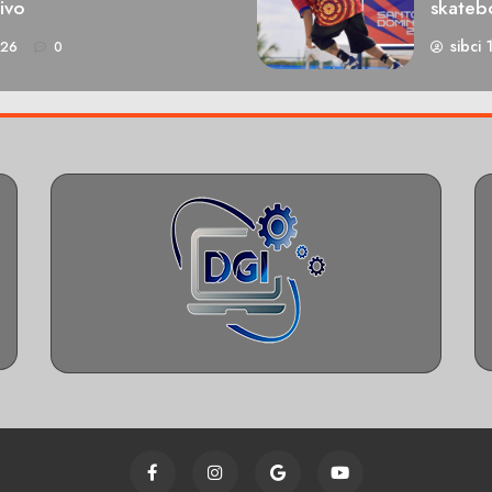
ivo
skateb
sibci 
026
0