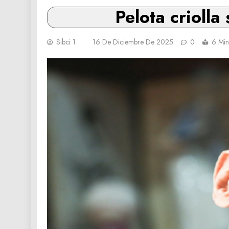
Pelota crioll
Sibci 1
16 De Diciembre De 2025
0
6 Min