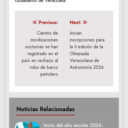
ciudadanos de Venezuela.
Navegación
Previous:
Next:
de
Cientos de
Inician
movilizaciones
inscripciones para
entradas
nocturnas se han
la II edición de la
registrado en el
Olimpiada
país en rechazo al
Venezolana de
robo de barco
Astronomía 2026
petrolero
Noticias Relacionadas
Inicio del año escolar 2026-