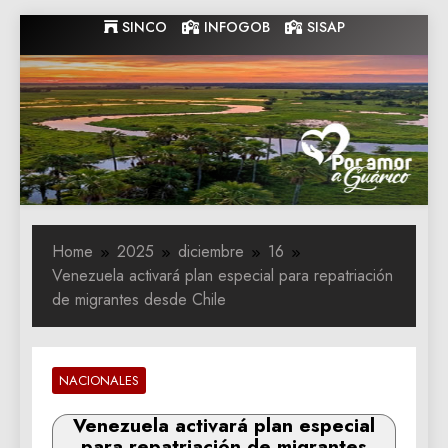
Skip
SINCO
INFOGOB
SISAP
to
content
Gobernacion
Gobernacion de Guarico
de Guarico
Home
2025
diciembre
16
Venezuela activará plan especial para repatriación
de migrantes desde Chile
NACIONALES
Venezuela activará plan especial
para repatriación de migrantes