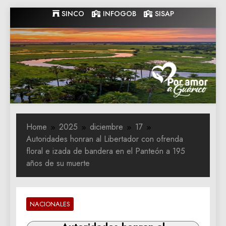
Skip
SINCO
INFOGOB
SISAP
to
content
Gobernacion
Gobernacion de Guarico
de Guarico
Home
2025
diciembre
17
Autoridades honran al Libertador con ofrenda
floral e izada de bandera en el Panteón a 195
años de su muerte
NACIONALES