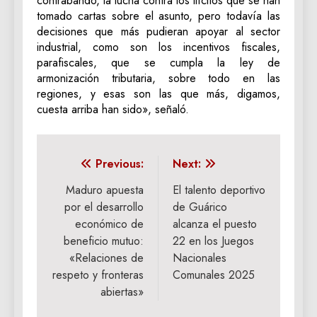
contrabando, la lucha contra los ilícitos que se han
tomado cartas sobre el asunto, pero todavía las
decisiones que más pudieran apoyar al sector
industrial, como son los incentivos fiscales,
parafiscales, que se cumpla la ley de
armonización tributaria, sobre todo en las
regiones, y esas son las que más, digamos,
cuesta arriba han sido», señaló.
Navegación
Previous:
Next:
de
Maduro apuesta
El talento deportivo
por el desarrollo
de Guárico
entradas
económico de
alcanza el puesto
beneficio mutuo:
22 en los Juegos
«Relaciones de
Nacionales
respeto y fronteras
Comunales 2025
abiertas»