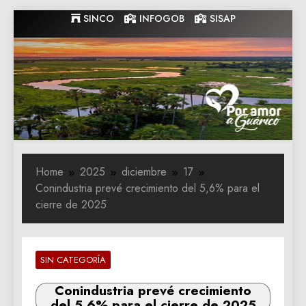
Skip
SINCO
INFOGOB
SISAP
to
content
Gobernacion
Gobernacion de Guarico
de Guarico
Home
2025
diciembre
17
Conindustria prevé crecimiento del 5,6% para el
cierre de 2025
SIN CATEGORÍA
Conindustria prevé crecimiento
del 5,6% para el cierre de 2025