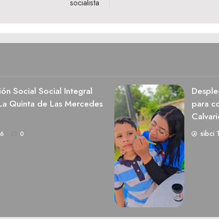
socialista
ón Social Social Integral
Desple
 La Quinta de Las Mercedes
para co
Calvari
sibci 
26
0