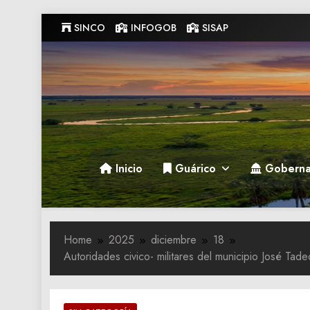
Skip
SINCO
INFOGOB
SISAP
to
content
Gobernacion de Guarico
Gobernacion de Guarico
Inicio
Guárico
Goberna
Home
2025
diciembre
18
Autoridades civico- militares del municipio José Tad