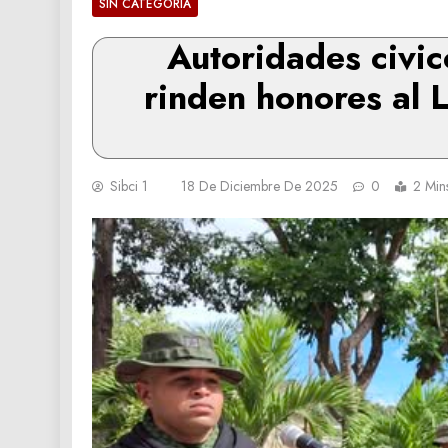
SIN CATEGORÍA
Autoridades civic
rinden honores al L
Sibci 1
18 De Diciembre De 2025
0
2 Min