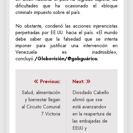
dificultades que ha ocasionado el «bloque
criminal» impuesto sobre el país.
No obstante, condenó las acciones injerencistas
perpetradas por EE.UU. hacia el país. «El mundo
debe saber que la falsedad que se intenta
imponer para justificar una intervención en
Venezuela es inadmisible»,
concluyó.
/Globovisión/@gobguárico.
Navegación
Previous:
Next:
de
Salud, alimentación
Diosdado Cabello
y bienestar llegan
afirmó que «se
entradas
al Circuito Comunal
está avanzando»
7 Victoria
en la reapertura de
las embajadas de
EEUU y