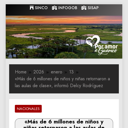
Skip
SINCO
INFOGOB
SISAP
to
content
Gobernacion
Gobernacion de Guarico
de Guarico
Home
2026
enero
13
«Más de 6 millones de niños y niñas retornaron a
las aulas de clase», informó Delcy Rodríguez
NACIONALES
«Más de 6 millones de niños y
niñas retornaron a las aulas de