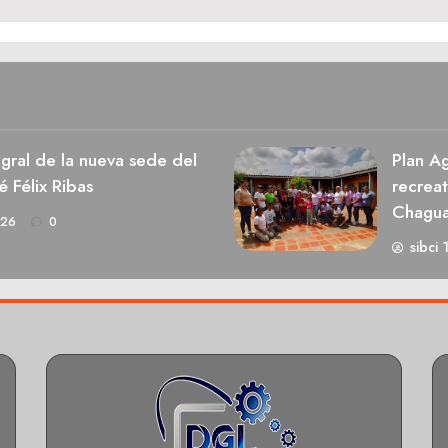
egral de la nueva sede del
Plan Ag
é Félix Ribas
recrea
Chagu
026
0
sibci 