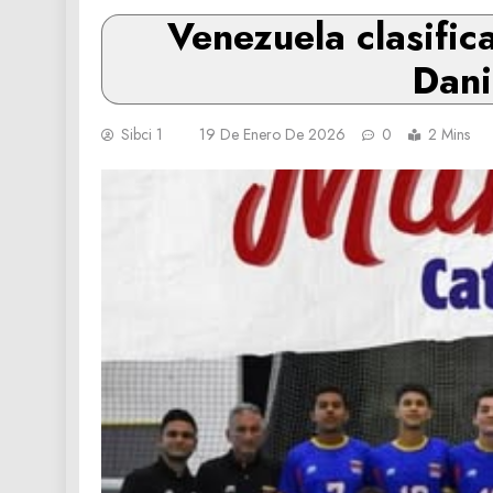
Venezuela clasific
Dani
Sibci 1
19 De Enero De 2026
0
2 Mins