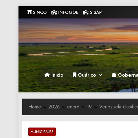
Skip
SINCO
INFOGOB
SISAP
to
content
Gobernacion de Guarico
Gobernacion de Guarico
Inicio
Guárico
Goberna
Home
2026
enero
19
Venezuela clasifi
MUNICIPALES