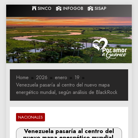
Skip
SINCO
INFOGOB
SISAP
to
content
Gobernacion
Gobernacion de Guarico
de Guarico
Home
2026
enero
19
Venezuela pasaría al centro del nuevo mapa
energético mundial, según análisis de BlackRock
NACIONALES
Venezuela pasaría al centro del
nuevo mapa energético mundial,