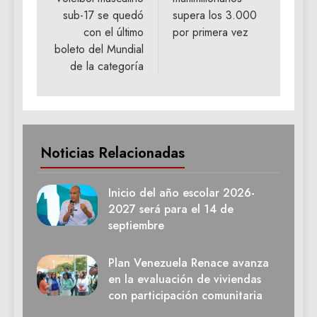
entradas
sub-17 se quedó
supera los 3.000
con el último
por primera vez
boleto del Mundial
de la categoría
Noticias Relacionadas
Inicio del año escolar 2026-
2027 será para el 14 de
septiembre
Plan Venezuela Renace avanza
en la evaluación de viviendas
con participación comunitaria