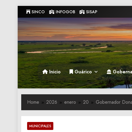
Skip
SINCO
INFOGOB
SISAP
to
content
Gobernacion de Guarico
Gobernacion de Guarico
Inicio
Guárico
Goberna
Home
2026
enero
20
‎Gobernador Donal
MUNICIPALES