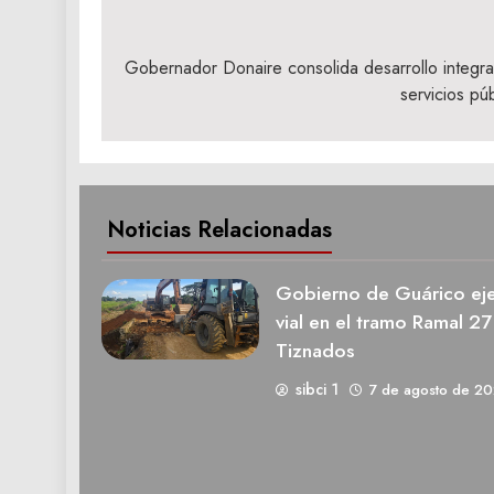
Navegación
de
Gobernador Donaire consolida desarrollo integra
servicios pú
entradas
Noticias Relacionadas
Gobierno de Guárico eje
vial en el tramo Ramal 27
Tiznados
sibci 1
7 de agosto de 2