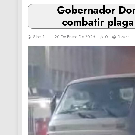
‎Gobernador Don
combatir plaga
Sibci 1
20 De Enero De 2026
0
3 Mins