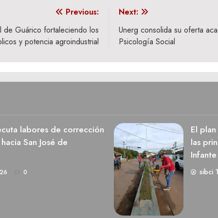
Previous:
Next:
l de Guárico fortaleciendo los
Unerg consolida su oferta aca
blicos y potencia agroindustrial
Psicología Social
cuta labores de corrección
El pla
 hacia San José de
las pri
Infante
sibci 
026
0