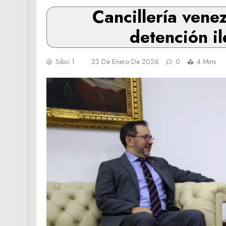
Cancillería vene
detención il
Sibci 1
23 De Enero De 2026
0
4 Mins