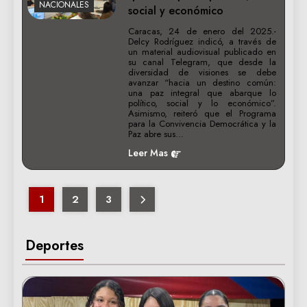
NACIONALES
social y económico
Caracas, 24 de enero del 2025.-
Delcy Rodríguez indicó, a través de
un material audiovisual publicado en
su canal Telegram, que desde la
diversidad de visiones se debe
avanzar “hacia un destino común:
una paz integral que abarque lo
político, social y lo económico”.
Asimismo, reiteró que el Programa
para la Convivencia Democrática y la
Paz abre sus…
Leer Mas
1
2
3
Deportes