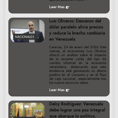
Leer Mas
Luis Oliveros: Descenso del
dólar paralelo alivia precios
y reduce la brecha cambiaria
NACIONALES
en Venezuela
Caracas, 24 de enero del 2026.-Este
viernes, el economista Luis Oliveros
ofreció un análisis sobre el impacto
de la reciente caída del tipo de
cambio informal en la economía
venezolana, destacando que esta
tendencia está generando un efecto
positivo en el consumo y en el flujo
de caja nacional, especialmente tras
los nuevos anuncios sobre…
Leer Mas
Delcy Rodríguez: Venezuela
debe lograr una paz integral
que abarque lo político,