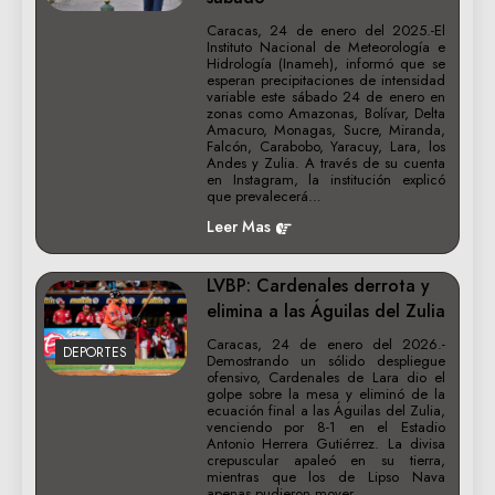
Caracas, 24 de enero del 2025.-El
Instituto Nacional de Meteorología e
Hidrología (Inameh), informó que se
esperan precipitaciones de intensidad
variable este sábado 24 de enero en
zonas como Amazonas, Bolívar, Delta
Amacuro, Monagas, Sucre, Miranda,
Falcón, Carabobo, Yaracuy, Lara, los
Andes y Zulia. A través de su cuenta
en Instagram, la institución explicó
que prevalecerá…
Leer Mas
LVBP: Cardenales derrota y
elimina a las Águilas del Zulia
Caracas, 24 de enero del 2026.-
DEPORTES
Demostrando un sólido despliegue
ofensivo, Cardenales de Lara dio el
golpe sobre la mesa y eliminó de la
ecuación final a las Águilas del Zulia,
venciendo por 8-1 en el Estadio
Antonio Herrera Gutiérrez. La divisa
crepuscular apaleó en su tierra,
mientras que los de Lipso Nava
apenas pudieron mover…