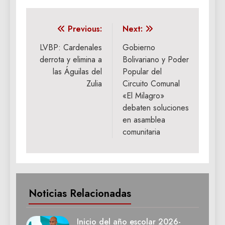
Navegación
Previous:
Next:
de
LVBP: Cardenales
Gobierno
derrota y elimina a
Bolivariano y Poder
entradas
las Águilas del
Popular del
Zulia
Circuito Comunal
«El Milagro»
debaten soluciones
en asamblea
comunitaria
Noticias Relacionadas
Inicio del año escolar 2026-