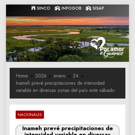
Skip
SINCO
INFOGOB
SISAP
to
content
Gobernacion
Gobernacion de Guarico
de Guarico
Home
2026
enero
24
Inameh prevé precipitaciones de intensidad
variable en diversas zonas del país este sábado
NACIONALES
Inameh prevé precipitaciones de
intensidad variable en diversas