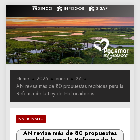
Skip
SINCO
INFOGOB
SISAP
to
content
Gobernacion
Gobernacion de Guarico
de Guarico
Home
2026
enero
27
AN revisa más de 80 propuestas recibidas para la
Reforma de la Ley de Hidrocarburos
NACIONALES
AN revisa más de 80 propuestas
recibidas para la Reforma de la