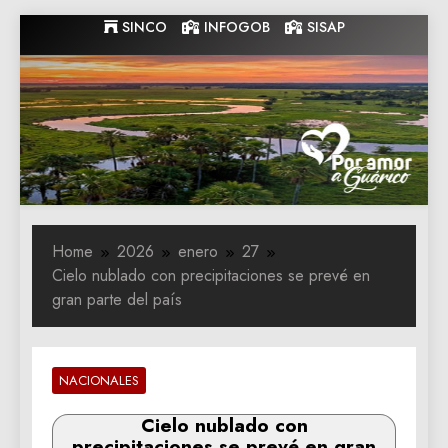
Skip
SINCO
INFOGOB
SISAP
to
content
Gobernacion
Gobernacion de Guarico
de Guarico
Home
2026
enero
27
Cielo nublado con precipitaciones se prevé en
gran parte del país
NACIONALES
Cielo nublado con
precipitaciones se prevé en gran