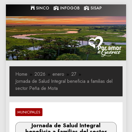
Skip
SINCO
INFOGOB
SISAP
to
content
Gobernacion
Gobernacion de Guarico
de Guarico
Home
2026
enero
27
Jornada de Salud Integral beneficia a familias del
sector Peña de Mota
MUNICIPALES
Jornada de Salud Integral
beneficia a familias del sector