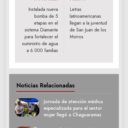
Navegación
de
Instalada nueva
Letras
bomba de 5
latinoamericanas
entradas
etapas en el
llegan a la juventud
sistema Diamante
de San Juan de los
para fortalecer el
Morros
suministro de agua
a 6.000 familias
Noticias Relacionadas
Jornada de atención médica
especializada para el sector
mujer llegó a Chaguaramas