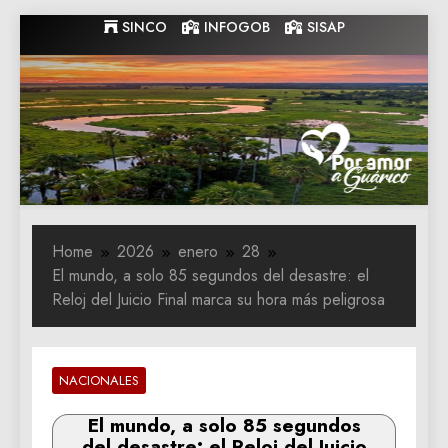
Skip
SINCO
INFOGOB
SISAP
to
content
Gobernacion
Gobernacion de Guarico
de Guarico
Home
2026
enero
28
El mundo, a solo 85 segundos del desastre: el
Reloj del Juicio Final marca su hora más peligrosa
NACIONALES
El mundo, a solo 85 segundos
del desastre: el Reloj del Juicio