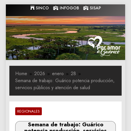
Skip
SINCO
INFOGOB
SISAP
to
content
Gobernacion
Gobernacion de Guarico
de Guarico
Home
2026
enero
28
Semana de trabajo: Guárico potencia producción,
servicios públicos y atención de salud
REGIONALES
Semana de trabajo: Guárico
potencia producción, servicios