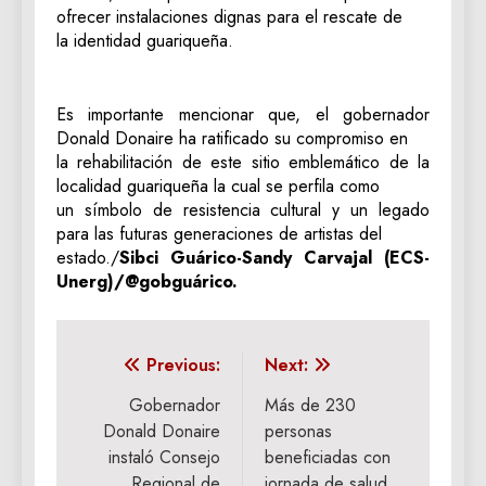
ofrecer instalaciones dignas para el rescate de
la identidad guariqueña.
Es importante mencionar que, el gobernador
Donald Donaire ha ratificado su compromiso en
la rehabilitación de este sitio emblemático de la
localidad guariqueña la cual se perfila como
un símbolo de resistencia cultural y un legado
para las futuras generaciones de artistas del
estado./
Sibci Guárico-Sandy Carvajal (ECS-
Unerg)/@gobguárico.
Navegación
Previous:
Next:
de
Gobernador
Más de 230
Donald Donaire
personas
entradas
instaló Consejo
beneficiadas con
Regional de
jornada de salud