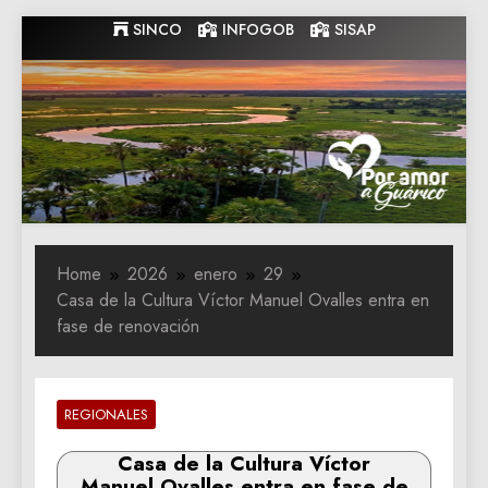
Skip
SINCO
INFOGOB
SISAP
to
content
Gobernacion
Gobernacion de Guarico
de Guarico
Home
2026
enero
29
Casa de la Cultura Víctor Manuel Ovalles entra en
fase de renovación
REGIONALES
Casa de la Cultura Víctor
Manuel Ovalles entra en fase de