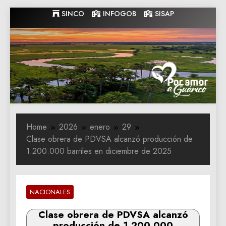
Skip
SINCO
INFOGOB
SISAP
to
content
Gobernacion
Gobernacion de Guarico
de Guarico
Home
2026
enero
29
Clase obrera de PDVSA alcanzó producción de
1.200.000 barriles en diciembre de 2025
NACIONALES
Clase obrera de PDVSA alcanzó
producción de 1.200.000