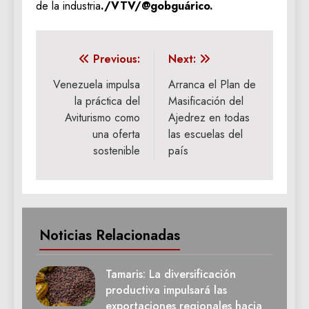
de la industria
./VTV/@gobguárico.
Navegación
Previous:
Next:
de
Venezuela impulsa
Arranca el Plan de
la práctica del
Masificación del
entradas
Aviturismo como
Ajedrez en todas
una oferta
las escuelas del
sostenible
país
Noticias Relacionadas
Tamaris: La diversificación
productiva impulsará las
exportaciones regionales hacia