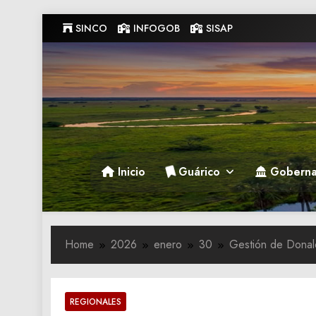
Skip
SINCO
INFOGOB
SISAP
to
content
Gobernacion de Guarico
Gobernacion de Guarico
Inicio
Guárico
Goberna
Home
2026
enero
30
Gestión de Donal
REGIONALES