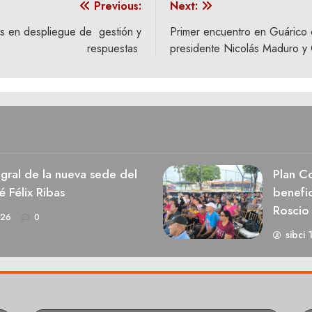
Previous:
Next:
s en despliegue de gestión y
Primer encuentro en Guárico d
respuestas
presidente Nicolás Maduro y C
egral de la nueva sede del
Plan Co
é Félix Ribas
benefic
Roscio
026
0
sibci 