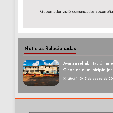
Navegación
de
Gobernador visitó comunidades socorreña
entradas
Noticias Relacionadas
Avanza rehabilitación int
Cicpc en el municipio Jos
sibci 1
5 de agosto de 2