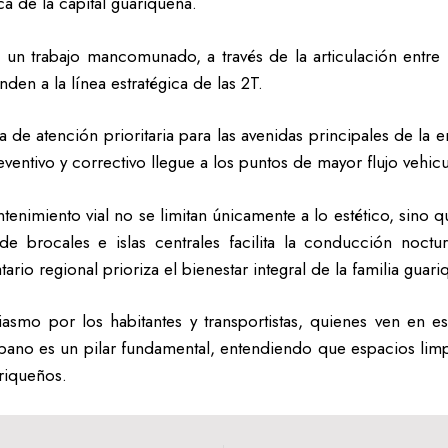
ca de la capital guariqueña.
e un trabajo mancomunado, a través de la articulación entre 
den a la línea estratégica de las 2T.
e atención prioritaria para las avenidas principales de la e
ventivo y correctivo llegue a los puntos de mayor flujo vehic
ntenimiento vial no se limitan únicamente a lo estético, sino
 brocales e islas centrales facilita la conducción noctu
rio regional prioriza el bienestar integral de la familia guari
usiasmo por los habitantes y transportistas, quienes ven en e
rbano es un pilar fundamental, entendiendo que espacios limp
ariqueños.