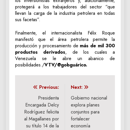
los inversionistas extranjeros y, adicionalmente,
protegerá a los trabajadores del sector “que
llevan la carga de la industria petrolera en todas
sus facetas”.
Finalmente, el internacionalista Félix Roque
manifestó que el área petrolera permite la
producción y procesamiento de
más de mil 300
productos derivados
, de los cuales a
Venezuela se le abre un abanico de
posibilidades./
VTV/@gobguárico.
Navegación
Previous:
Next:
de
Presidenta
Gobierno nacional
Encargada Delcy
explora planes
entradas
Rodríguez felicita
conjuntos para
al Magallanes por
fortalecer
su título 14 de la
economía