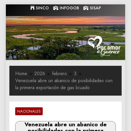
Skip
SINCO
INFOGOB
SISAP
to
content
Gobernacion
Gobernacion de Guarico
de Guarico
Home
2026
febrero
3
Venezuela abre un abanico de posibilidades con
la primera exportación de gas licuado
NACIONALES
Venezuela abre un abanico de
posibilidades con la primera