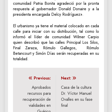
comunidad Patria Bonita agradeció por la pronta
respuesta al gobernador Donald Donaire y a la
presidenta encargada Delcy Rodríguez».
El urbanismo ya tiene el material colocado en cada
calle para iniciar con su distribución, tal como lo
informó el líder de comunidad Wilmer Carpio
quien describió que las calles Principal Los Silos,
Final Zaraza, Rómulo Gallegos, Rómulo
Betancourt y Simón Días serán recuperadas en su
totalidad.
Navegación
Previous:
Next:
de
Aprobados
Casa de la cultura
recursos para
Dr. Víctor Manuel
entradas
recuperación de
Ovalles en su fase
vialidades en
final
Guárico