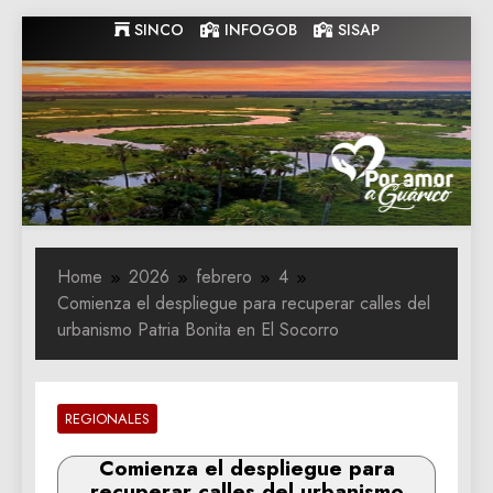
Skip
SINCO
INFOGOB
SISAP
to
content
Gobernacion
Gobernacion de Guarico
de Guarico
Home
2026
febrero
4
Comienza el despliegue para recuperar calles del
urbanismo Patria Bonita en El Socorro
REGIONALES
Comienza el despliegue para
recuperar calles del urbanismo