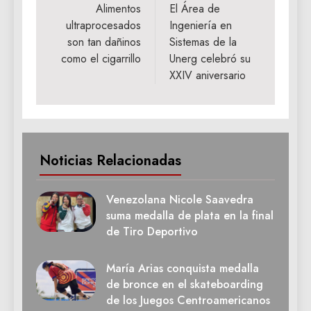
de
Alimentos
El Área de
ultraprocesados
Ingeniería en
entradas
son tan dañinos
Sistemas de la
como el cigarrillo
Unerg celebró su
XXIV aniversario
Noticias Relacionadas
Venezolana Nicole Saavedra
suma medalla de plata en la final
de Tiro Deportivo
María Arias conquista medalla
de bronce en el skateboarding
de los Juegos Centroamericanos