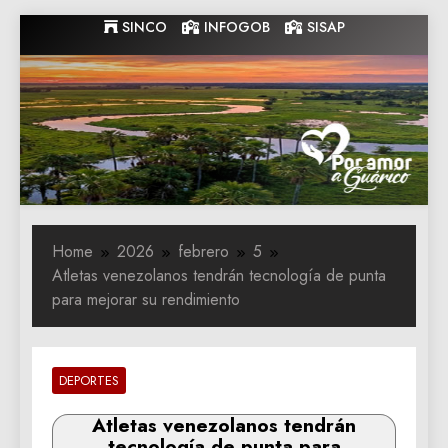
Skip
SINCO
INFOGOB
SISAP
to
content
Gobernacion
Gobernacion de Guarico
de Guarico
Home
2026
febrero
5
Atletas venezolanos tendrán tecnología de punta
para mejorar su rendimiento
DEPORTES
Atletas venezolanos tendrán
tecnología de punta para