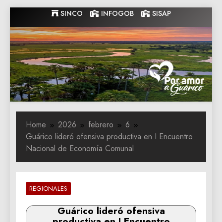
Skip
SINCO
INFOGOB
SISAP
to
content
Gobernacion
Gobernacion de Guarico
de Guarico
Home
2026
febrero
6
Guárico lideró ofensiva productiva en I Encuentro
Nacional de Economía Comunal
REGIONALES
Guárico lideró ofensiva
productiva en I Encuentro