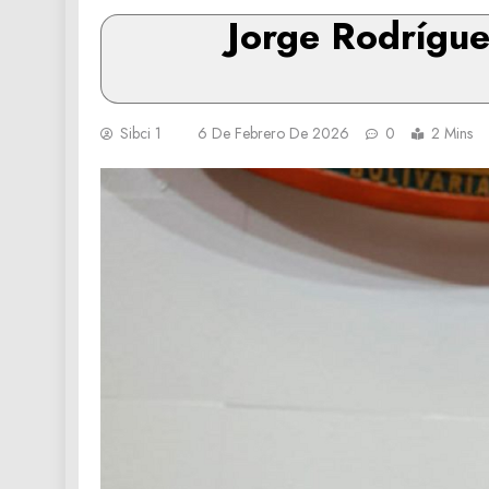
Jorge Rodríguez
Sibci 1
6 De Febrero De 2026
0
2 Mins