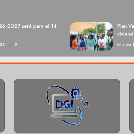
026-2027 será para el 14
Plan V
viviend
sibci 
026
0