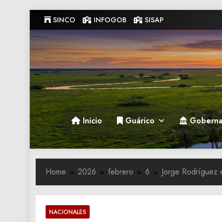
Skip
SINCO
INFOGOB
SISAP
to
content
Gobernacion de Guarico
Gobernacion de Guarico
Inicio
Guárico
Goberna
Home
2026
febrero
6
Jorge Rodríguez ex
NACIONALES