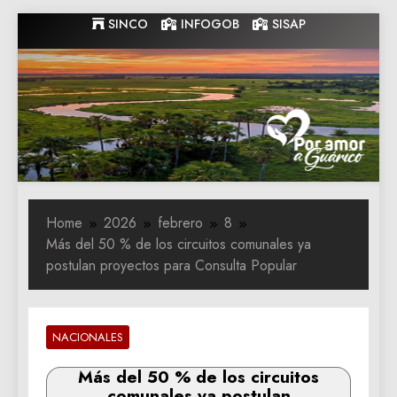
Skip
SINCO
INFOGOB
SISAP
to
content
Gobernacion
Gobernacion de Guarico
de Guarico
Home
2026
febrero
8
Más del 50 % de los circuitos comunales ya
postulan proyectos para Consulta Popular
NACIONALES
Más del 50 % de los circuitos
comunales ya postulan