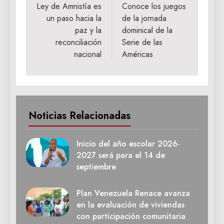
de
Ley de Amnistía es
Conoce los juegos
un paso hacia la
de la jornada
entradas
paz y la
dominical de la
reconciliación
Serie de las
nacional
Américas
Noticias Relacionadas
Inicio del año escolar 2026-
2027 será para el 14 de
septiembre
Plan Venezuela Renace avanza
en la evaluación de viviendas
con participación comunitaria