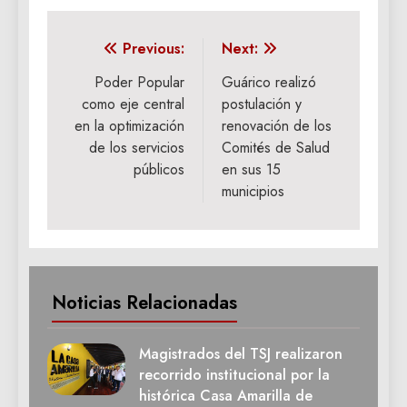
Navegación
Previous:
Next:
de
Poder Popular
Guárico realizó
como eje central
postulación y
entradas
en la optimización
renovación de los
de los servicios
Comités de Salud
públicos
en sus 15
municipios
Noticias Relacionadas
Magistrados del TSJ realizaron
recorrido institucional por la
histórica Casa Amarilla de