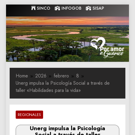
Skip
SINCO
INFOGOB
SISAP
to
content
Gobernacion
Gobernacion de Guarico
de Guarico
Home
2026
febrero
8
Unerg impulsa la Psicología Social a través de
taller «Habilidades para la vida»
REGIONALES
Unerg impulsa la Psicología
Social a través de taller