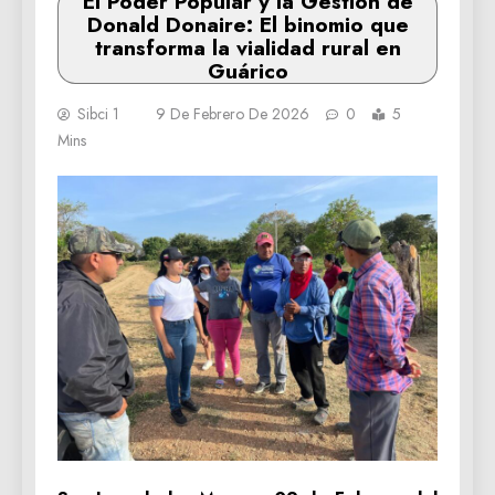
El Poder Popular y la Gestión de
Donald Donaire: El binomio que
transforma la vialidad rural en
Guárico
Sibci 1
9 De Febrero De 2026
0
5
Mins