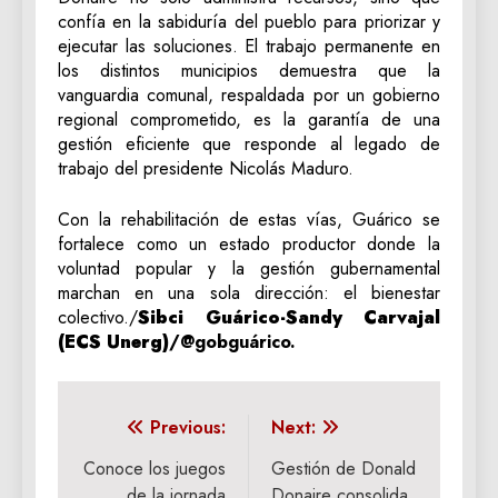
confía en la sabiduría del pueblo para priorizar y
ejecutar las soluciones. El trabajo permanente en
los distintos municipios demuestra que la
vanguardia comunal, respaldada por un gobierno
regional comprometido, es la garantía de una
gestión eficiente que responde al legado de
trabajo del presidente Nicolás Maduro.
Con la rehabilitación de estas vías, Guárico se
fortalece como un estado productor donde la
voluntad popular y la gestión gubernamental
marchan en una sola dirección: el bienestar
colectivo./
Sibci Guárico-Sandy Carvajal
(ECS Unerg)
/@gobguárico.
Navegación
Previous:
Next:
de
Conoce los juegos
Gestión de Donald
de la jornada
Donaire consolida