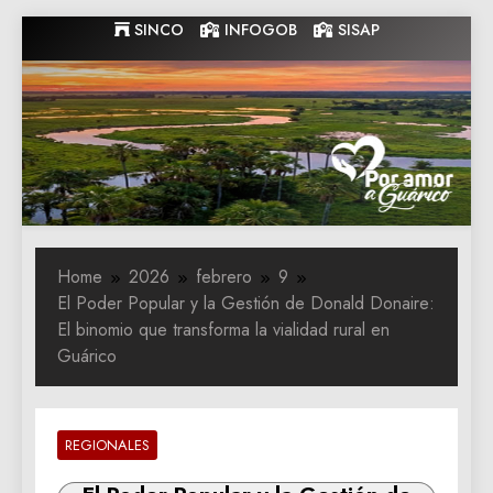
Skip
SINCO
INFOGOB
SISAP
to
content
Gobernacion
Gobernacion de Guarico
de Guarico
Home
2026
febrero
9
El Poder Popular y la Gestión de Donald Donaire:
El binomio que transforma la vialidad rural en
Guárico
REGIONALES