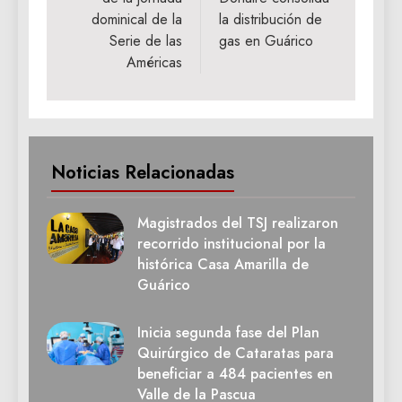
entradas
dominical de la
la distribución de
Serie de las
gas en Guárico
Américas
Noticias Relacionadas
Magistrados del TSJ realizaron
recorrido institucional por la
histórica Casa Amarilla de
Guárico
Inicia segunda fase del Plan
Quirúrgico de Cataratas para
beneficiar a 484 pacientes en
Valle de la Pascua