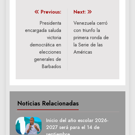
Navegación
Previous:
Next:
de
Presidenta
Venezuela cerró
encargada saluda
con triunfo la
entradas
victoria
primera ronda de
democrática en
la Serie de las
elecciones
Américas
generales de
Barbados
Noticias Relacionadas
Inicio del año escolar 2026-
2027 será para el 14 de
septiembre