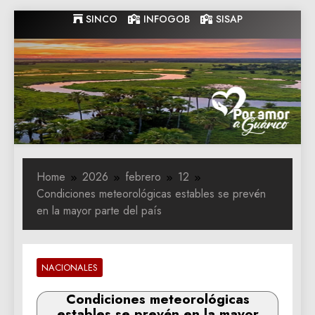
Skip
SINCO
INFOGOB
SISAP
to
content
Gobernacion
Gobernacion de Guarico
de Guarico
Home
2026
febrero
12
Condiciones meteorológicas estables se prevén
en la mayor parte del país
NACIONALES
Condiciones meteorológicas
estables se prevén en la mayor