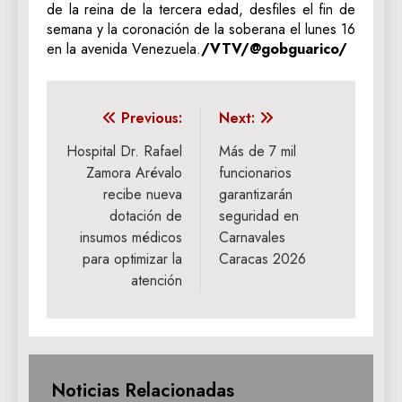
de la reina de la tercera edad, desfiles el fin de
semana y la coronación de la soberana el lunes 16
en la avenida Venezuela.
/VTV/@gobguarico/
Navegación
Previous:
Next:
de
Hospital Dr. Rafael
Más de 7 mil
Zamora Arévalo
funcionarios
entradas
recibe nueva
garantizarán
dotación de
seguridad en
insumos médicos
Carnavales
para optimizar la
Caracas 2026
atención
Noticias Relacionadas