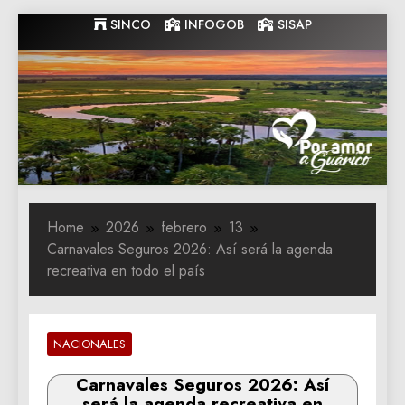
Skip
SINCO
INFOGOB
SISAP
to
content
Gobernacion
Gobernacion de Guarico
de Guarico
Home
2026
febrero
13
Carnavales Seguros 2026: Así será la agenda
recreativa en todo el país
NACIONALES
Carnavales Seguros 2026: Así
será la agenda recreativa en