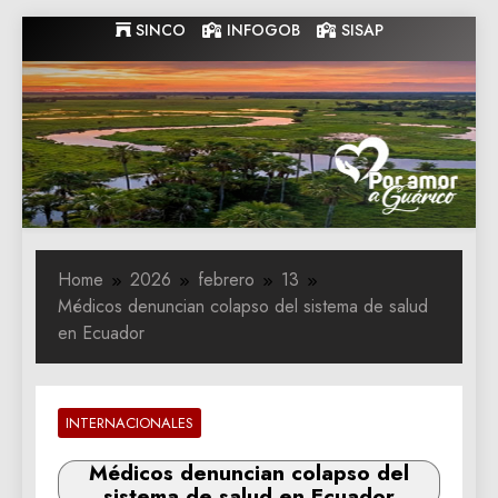
Skip
SINCO
INFOGOB
SISAP
to
content
Gobernacion
Gobernacion de Guarico
de Guarico
Home
2026
febrero
13
Médicos denuncian colapso del sistema de salud
en Ecuador
INTERNACIONALES
Médicos denuncian colapso del
sistema de salud en Ecuador