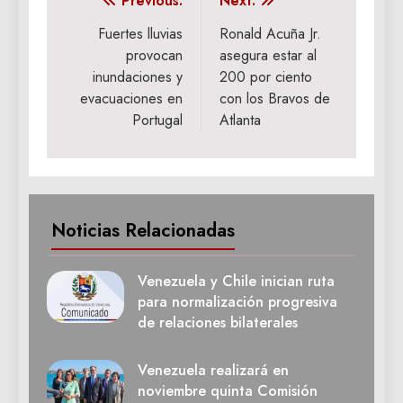
Navegación
Previous:
Next:
de
Fuertes lluvias
Ronald Acuña Jr.
provocan
asegura estar al
entradas
inundaciones y
200 por ciento
evacuaciones en
con los Bravos de
Portugal
Atlanta
Noticias Relacionadas
Venezuela y Chile inician ruta
para normalización progresiva
de relaciones bilaterales
Venezuela realizará en
noviembre quinta Comisión