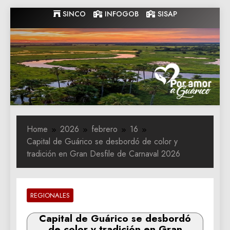
Skip
SINCO
INFOGOB
SISAP
to
content
Gobernacion
Gobernacion de Guarico
de Guarico
Home
2026
febrero
16
Capital de Guárico se desbordó de color y
tradición en Gran Desfile de Carnaval 2026
REGIONALES
Capital de Guárico se desbordó
de color y tradición en Gran