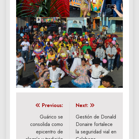
Navegación
Previous:
Next:
de
Guárico se
Gestión de Donald
consolida como
Donaire fortalece
entradas
epicentro de
la seguridad vial en