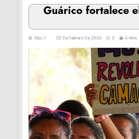
Guárico fortalece 
Sibci 1
20 De Febrero De 2026
0
4 Mins