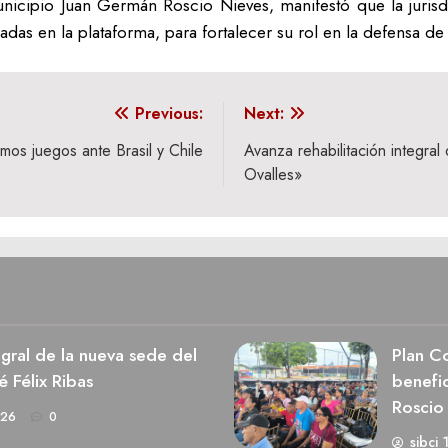
nicipio Juan Germán Roscio Nieves, manifestó que la jurisdic
adas en la plataforma, para fortalecer su rol en la defensa de 
Previous:
Next:
os juegos ante Brasil y Chile
Avanza rehabilitación integral
Ovalles»
egral de la nueva sede del
Plan Co
é Félix Ribas
benefic
Roscio
026
0
sibci 