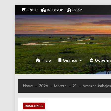
Skip
SINCO
INFOGOB
SISAP
to
content
Gobernacion de Guarico
Gobernacion de Guarico
Inicio
Guárico
Goberna
Home
2026
febrero
21
Avanzan trabajos
MUNICIPALES