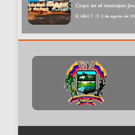
Cicpc en el municipio Jos
sibci 1
5 de agosto de 2