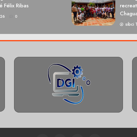
é Félix Ribas
recrea
Chagu
026
0
sibci 