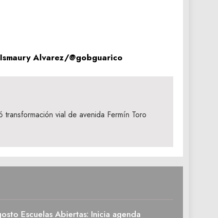
o-Ismaury Alvarez/@gobguarico
ó transformación vial de avenida Fermín Toro
osto Escuelas Abiertas: Inicia agenda