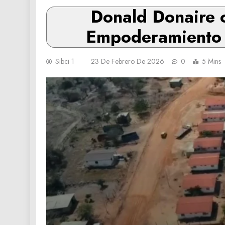
Donald Donaire c
Empoderamiento 
Sibci 1
23 De Febrero De 2026
0
5 Mins