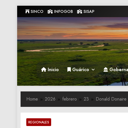
Skip
SINCO
INFOGOB
SISAP
to
content
Gobernacion de Guarico
Gobernacion de Guarico
Inicio
Guárico
Goberna
Home
2026
febrero
23
Donald Donaire 
REGIONALES