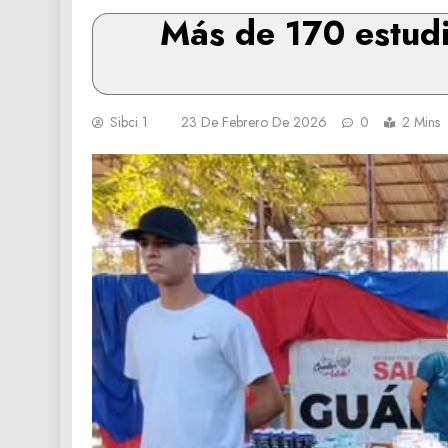
Más de 170 estudi
Sibci 1
23 De Febrero De 2026
0
2 Mins