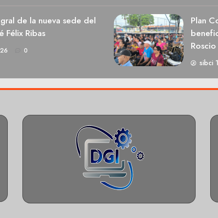
egral de la nueva sede del
Plan Co
é Félix Ribas
benefic
Roscio
026
0
sibci 