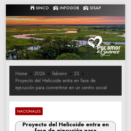
Skip
SINCO
INFOGOB
SISAP
to
content
Gobernacion
Gobernacion de Guarico
de Guarico
Home
2026
febrero
23
Proyecto del Helicoide entra en fase de
ejecución para convertirse en un centro social
NACIONALES
Proyecto del Helicoide entra en
fase de ejecución para