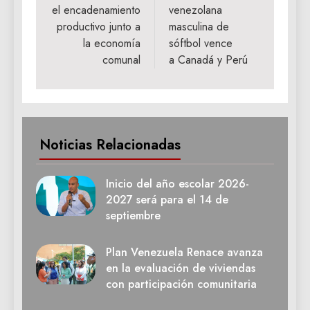
el encadenamiento
venezolana
entradas
productivo junto a
masculina de
la economía
sóftbol vence
comunal
a Canadá y Perú
Noticias Relacionadas
Inicio del año escolar 2026-
2027 será para el 14 de
septiembre
Plan Venezuela Renace avanza
en la evaluación de viviendas
con participación comunitaria