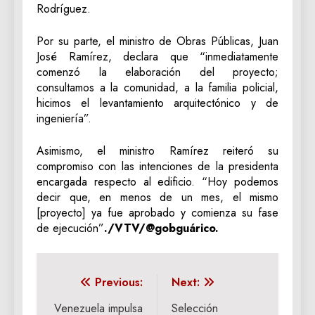
Rodríguez.
Por su parte, el ministro de Obras Públicas, Juan
José Ramírez, declara que “inmediatamente
comenzó la elaboración del proyecto;
consultamos a la comunidad, a la familia policial,
hicimos el levantamiento arquitectónico y de
ingeniería”.
Asimismo, el ministro Ramírez reiteró su
compromiso con las intenciones de la presidenta
encargada respecto al edificio. “Hoy podemos
decir que, en menos de un mes, el mismo
[proyecto] ya fue aprobado y comienza su fase
de ejecución”
./VTV/@gobguárico.
Navegación
Previous:
Next:
de
Venezuela impulsa
Selección