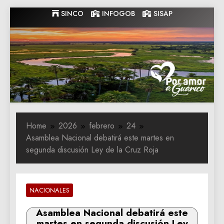
Skip
SINCO
INFOGOB
SISAP
to
content
Gobernacion
Gobernacion de Guarico
de Guarico
Home
2026
febrero
24
Asamblea Nacional debatirá este martes en
segunda discusión Ley de la Cruz Roja
NACIONALES
Asamblea Nacional debatirá este
martes en segunda discusión Ley