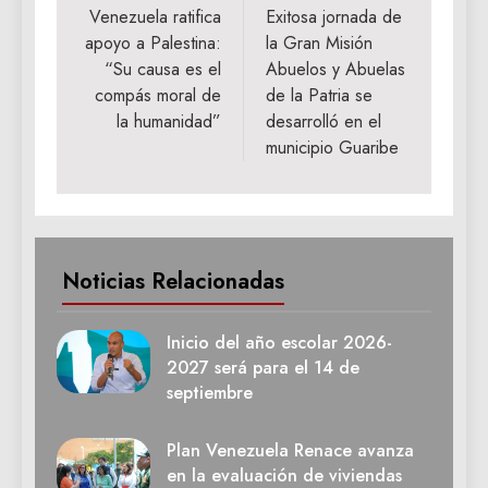
de
Venezuela ratifica
Exitosa jornada de
apoyo a Palestina:
la Gran Misión
entradas
“Su causa es el
Abuelos y Abuelas
compás moral de
de la Patria se
la humanidad”
desarrolló en el
municipio Guaribe
Noticias Relacionadas
Inicio del año escolar 2026-
2027 será para el 14 de
septiembre
Plan Venezuela Renace avanza
en la evaluación de viviendas