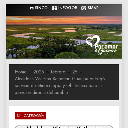
Skip
SINCO
INFOGOB
SISAP
to
content
Gobernacion
Gobernacion de Guarico
de Guarico
Home
2026
febrero
25
Alcaldesa Vitamina Katherine Guanipa entregó
servicio de Ginecología y Obstetricia para la
atención directa del pueblo
SIN CATEGORÍA