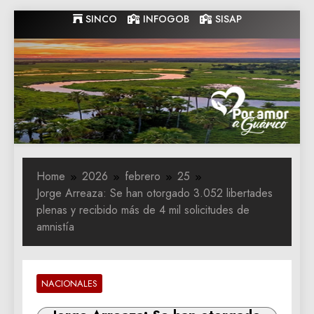
Skip
SINCO
INFOGOB
SISAP
to
content
Gobernacion
Gobernacion de Guarico
de Guarico
Home
2026
febrero
25
Jorge Arreaza: Se han otorgado 3.052 libertades
plenas y recibido más de 4 mil solicitudes de
amnistía
NACIONALES