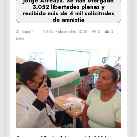
Jorge Arreaza: Se han otorgado
3.052 libertades plenas y
recibido más de 4 mil solicitudes
de amnistía
Sibci 1
25 De Febrero De 2026
0
3
Mins