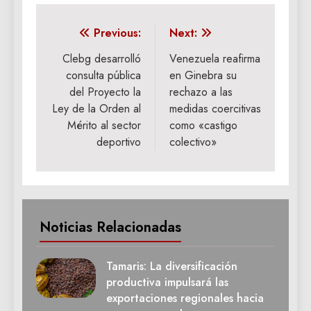
Navegación
Previous:
Next:
de
Clebg desarrolló
Venezuela reafirma
consulta pública
en Ginebra su
entradas
del Proyecto la
rechazo a las
Ley de la Orden al
medidas coercitivas
Mérito al sector
como «castigo
deportivo
colectivo»
Noticias Relacionadas
Tamaris: La diversificación
productiva impulsará las
exportaciones regionales hacia