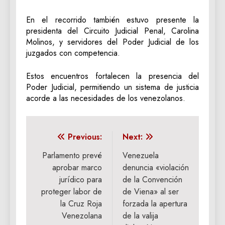
En el recorrido también estuvo presente la
presidenta del Circuito Judicial Penal, Carolina
Molinos, y servidores del Poder Judicial de los
juzgados con competencia.
Estos encuentros fortalecen la presencia del
Poder Judicial, permitiendo un sistema de justicia
acorde a las necesidades de los venezolanos.
Navegación
Previous:
Next:
de
Parlamento prevé
Venezuela
aprobar marco
denuncia «violación
entradas
jurídico para
de la Convención
proteger labor de
de Viena» al ser
la Cruz Roja
forzada la apertura
Venezolana
de la valija