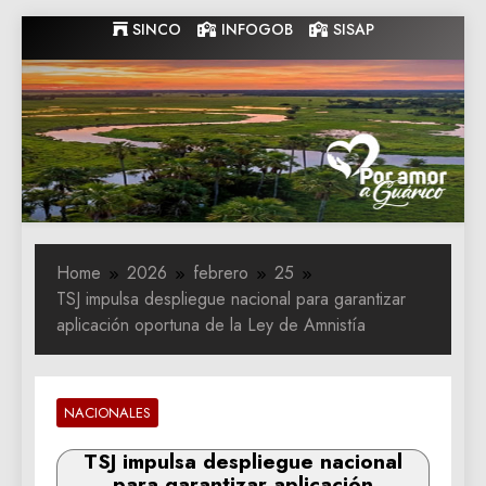
Skip
SINCO
INFOGOB
SISAP
to
content
Gobernacion
Gobernacion de Guarico
de Guarico
Home
2026
febrero
25
TSJ impulsa despliegue nacional para garantizar
aplicación oportuna de la Ley de Amnistía
NACIONALES
TSJ impulsa despliegue nacional
para garantizar aplicación