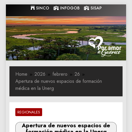
Skip
SINCO
INFOGOB
SISAP
to
content
Gobernacion
Gobernacion de Guarico
de Guarico
Home
2026
febrero
26
Apertura de nuevos espacios de formación
médica en la Unerg
REGIONALES
Apertura de nuevos espacios de
formación médica en la Unerg