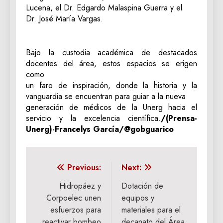
Lucena, el Dr. Edgardo Malaspina Guerra y el
Dr. José María Vargas.
Bajo la custodia académica de destacados
docentes del área, estos espacios se erigen
como
un faro de inspiración, donde la historia y la
vanguardia se encuentran para guiar a la nueva
generación de médicos de la Unerg hacia el
servicio y la excelencia científica.
/(Prensa-
Unerg)-Francelys García/@gobguarico
Navegación
Previous:
Next:
de
Hidropáez y
Dotación de
Corpoelec unen
equipos y
entradas
esfuerzos para
materiales para el
reactivar bombeo
decanato del Área