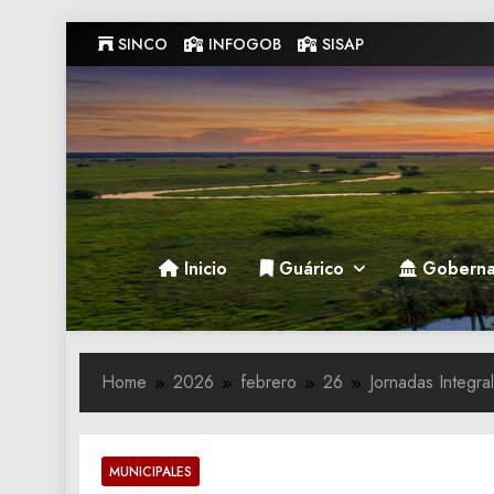
Skip
SINCO
INFOGOB
SISAP
to
content
Gobernacion de Guarico
Gobernacion de Guarico
Inicio
Guárico
Goberna
Home
2026
febrero
26
Jornadas Integr
MUNICIPALES