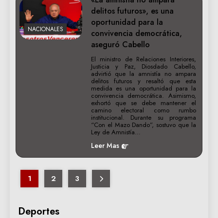
delitos futuros», es una
oportunidad para la
NACIONALES
convivencia democrática,
aseguró Cabello
El ministro de Relaciones Interiores,
Justicia y Paz, Diosdado Cabello,
advirtió que la amnistía no ampara
delitos futuros y resaltó que esta
medida es una oportunidad para la
convivencia democrática. Asimismo,
exhortó que se debe mantener el
camino electoral como rumbo
institucional. Durante su programa
“Con el Mazo Dando”, sostuvo que la
Ley de Amnistía…
Leer Mas
1
2
3
Deportes