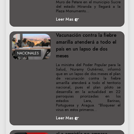
Muro de Petare en el municipio Sucre
del estado Miranda y llegará a la
Plaza Monumento…
Leer Mas
Vacunación contra la fiebre
amarilla atenderá a todo el
país en un lapso de dos
NACIONALES
meses
La ministra del Poder Popular para la
Salud, Nuramy Gutiérrez, informó
que en un lapso de dos meses el plan
de vacunación contra la fiebre
amarilla atenderá a todo el territorio
nacional, pues el plan piloto se
desarrolla en la actualidad en 22
parroquias priorizadas en los
estados Lara, Barinas,
Portuguesa y Aragua. “Bloquear el
virus en estos primeros…
Leer Mas
«La amnistía no ampara