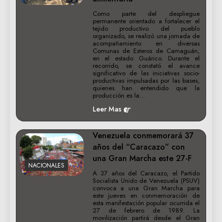
Como parte del despliegue
permanente orientado a fortalecer el
tejido productivo del pueblo
organizado, se realizó una jornada de
acompañamiento en diversas
Comunas de Esteros de Camaguán,
en el estado Guárico. Durante el
recorrido, se constató el avance
significativo de las iniciativas socio-
productivas impulsadas por las bases,
quienes han entendido que la
producción es la…
Leer Mas
Venezuela conmemorará 37
años del “Caracazo” con
una Gran Marcha este 27-F
NACIONALES
A 37 años del Caracazo, el Partido
Socialista Unido de Venezuela (PSUV)
convoca a una Gran Marcha para
este jueves en conmemoración de
esta manifestación popular ocurrida el
27 de febrero de 1989. La
movilización partirá desde el Gran