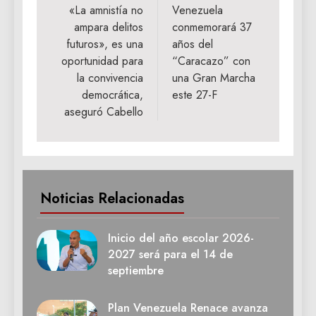
de
«La amnistía no
Venezuela
ampara delitos
conmemorará 37
entradas
futuros», es una
años del
oportunidad para
“Caracazo” con
la convivencia
una Gran Marcha
democrática,
este 27-F
aseguró Cabello
Noticias Relacionadas
Inicio del año escolar 2026-
2027 será para el 14 de
septiembre
Plan Venezuela Renace avanza