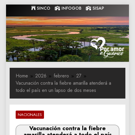
Skip
SINCO
INFOGOB
SISAP
to
content
Gobernacion
Gobernacion de Guarico
de Guarico
Home
2026
febrero
27
Vacunación contra la fiebre amarilla atenderá a
todo el país en un lapso de dos meses
NACIONALES
Vacunación contra la fiebre
amarilla atenderá a todo el país