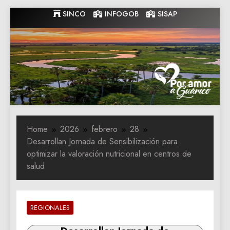
Skip
SINCO
INFOGOB
SISAP
to
content
Gobernacion
Gobernacion de Guarico
de Guarico
Home
2026
febrero
28
Desarrollan Jornada de Sensibilización para
optimizar la valoración nutricional en centros de
salud
REGIONALES