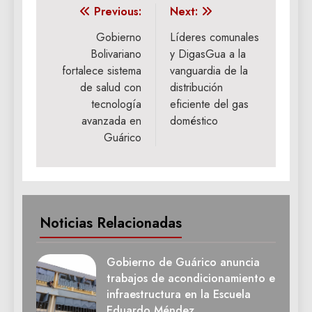
Navegación
Previous:
Next:
de
Gobierno
Líderes comunales
Bolivariano
y DigasGua a la
entradas
fortalece sistema
vanguardia de la
de salud con
distribución
tecnología
eficiente del gas
avanzada en
doméstico
Guárico
Noticias Relacionadas
Gobierno de Guárico anuncia
trabajos de acondicionamiento e
infraestructura en la Escuela
Eduardo Méndez