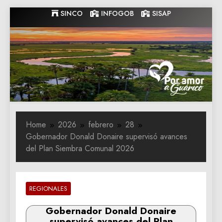
Skip
SINCO
INFOGOB
SISAP
to
content
Gobernacion
Gobernacion de Guarico
de Guarico
Home
2026
febrero
28
Gobernador Donald Donaire supervisó avances
del Plan Siembra Comunal 2026
REGIONALES
Gobernador Donald Donaire
supervisó avances del Plan