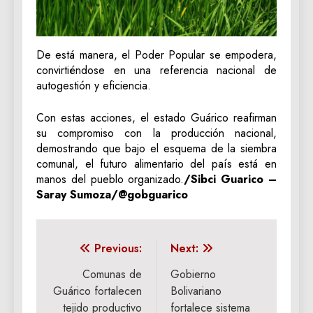
‎De está manera, el Poder Popular se empodera,
convirtiéndose en una referencia nacional de
autogestión y eficiencia.
‎Con estas acciones, el estado Guárico reafirman
su compromiso con la producción nacional,
demostrando que bajo el esquema de la siembra
comunal, el futuro alimentario del país está en
manos del pueblo organizado.
/Sibci Guarico –
‎Saray Sumoza/@gobguarico
Navegación
Previous:
Next:
de
Comunas de
Gobierno
Guárico fortalecen
Bolivariano
entradas
tejido productivo
fortalece sistema