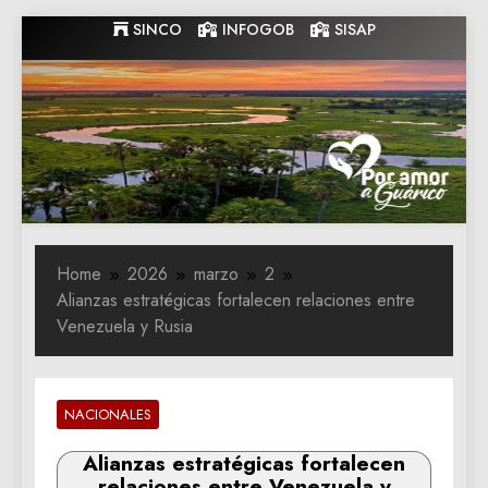
Skip
SINCO
INFOGOB
SISAP
to
content
Gobernacion
Gobernacion de Guarico
de Guarico
Home
2026
marzo
2
Alianzas estratégicas fortalecen relaciones entre
Venezuela y Rusia
NACIONALES
Alianzas estratégicas fortalecen
relaciones entre Venezuela y