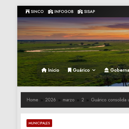
Skip
SINCO
INFOGOB
SISAP
to
content
Gobernacion de Guarico
Gobernacion de Guarico
Inicio
Guárico
Goberna
Home
2026
marzo
2
Guárico consolida 
MUNICIPALES