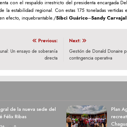
enta con el respaldo irrestricto del presidenta encargada 
de la estabilidad regional. Con estas 175 toneladas vertid
en efecto, inquebrantable./
Sibci Guárico
–
Sandy Carvaja
Previous:
Next:
munal: Un ensayo de soberanía
Gestión de Donald Donaire pri
directa
contingencia operativa
egral de la nueva sede del
Plan Ag
é Félix Ribas
recrea
Chagu
026
0