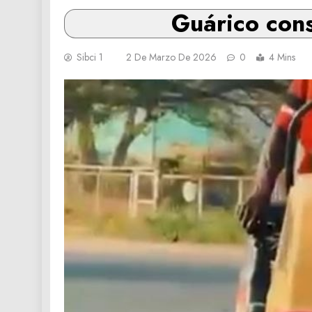
Guárico cons
Sibci 1
2 De Marzo De 2026
0
4 Mins