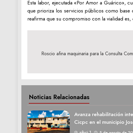
Esta labor, ejecutada «Por Amor a Guárico», cu
que prioriza los servicios públicos como base 
reafirma que su compromiso con la vialidad es, 
Navegación
de
Roscio afina maquinaria para la Consulta Co
entradas
Noticias Relacionadas
Avanza rehabilitación int
Cicpc en el municipio Jos
sibci 1
5 de agosto de 2