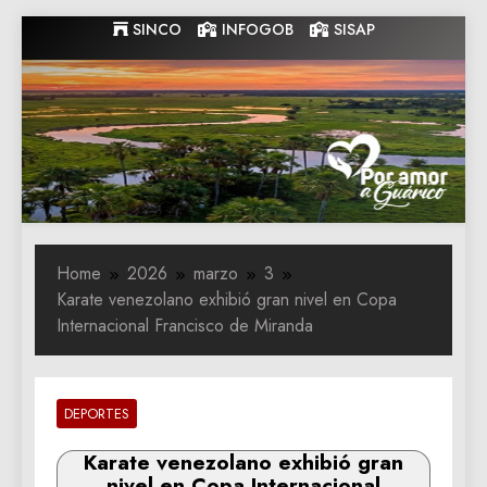
Skip
SINCO
INFOGOB
SISAP
to
content
Gobernacion
Gobernacion de Guarico
de Guarico
Home
2026
marzo
3
Karate venezolano exhibió gran nivel en Copa
Internacional Francisco de Miranda
DEPORTES
Karate venezolano exhibió gran
nivel en Copa Internacional