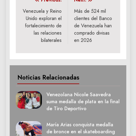
Navegación
de
Venezuela y Reino
Más de 524 mil
Unido exploran el
clientes del Banco
entradas
fortalecimiento de
de Venezuela han
las relaciones
comprado divisas
bilaterales
en 2026
Noticias Relacionadas
Venezolana Nicole Saavedra
suma medalla de plata en la final
de Tiro Deportivo
María Arias conquista medalla
de bronce en el skateboarding